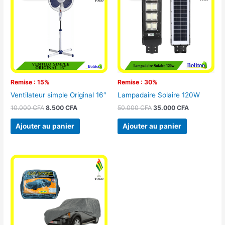
était :
est :
était :
est :
10.000 CFA.
8.500 CFA.
50.000 CFA.
35.000 CFA
Remise : 15%
Remise : 30%
Ventilateur simple Original 16″
Lampadaire Solaire 120W
10.000
CFA
8.500
CFA
50.000
CFA
35.000
CFA
Ajouter au panier
Ajouter au panier