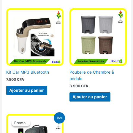
Kit Car MP3 Bluetooth
Poubelle de Chambre à
pédale
7.500
CFA
3.900
CFA
Ajouter au panier
Ajouter au panier
Le
Le
15%
prix
prix
Promo !
Promo !
initial
actuel
était :
est :