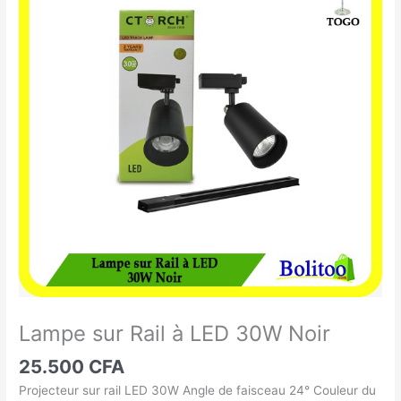
sur
Rail
à
LED
30W
Noir
Lampe sur Rail à LED 30W Noir
25.500
CFA
Projecteur sur rail LED 30W Angle de faisceau 24° Couleur du