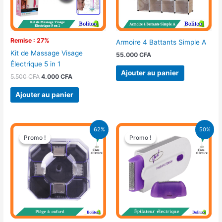
Remise : 27%
Armoire 4 Battants Simple A
Kit de Massage Visage
55.000
CFA
Électrique 5 in 1
Ajouter au panier
5.500
CFA
4.000
CFA
Ajouter au panier
Le
Le
Le
Le
62%
50%
prix
prix
prix
prix
Promo !
Promo !
Promo !
Promo !
initial
actuel
initial
actuel
était :
est :
était :
est :
13.000 CFA.
5.000 CFA.
15.000 CFA.
7.500 CFA.