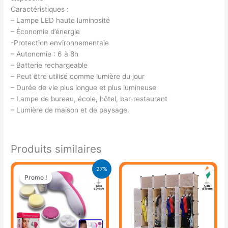
Caractéristiques :
– Lampe LED haute luminosité
– Économie d’énergie
-Protection environnementale
– Autonomie : 6 à 8h
– Batterie rechargeable
– Peut être utilisé comme lumière du jour
– Durée de vie plus longue et plus lumineuse
– Lampe de bureau, école, hôtel, bar-restaurant
– Lumière de maison et de paysage.
Produits similaires
Le
Le
27%
prix
prix
Promo !
Promo !
initial
actuel
était :
est :
5.500 CFA.
4.000 CFA.