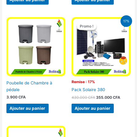
Le
Le
17%
prix
prix
Promo !
Promo !
initial
actuel
était :
est :
430.000 CFA.
355.000 
Remise : 17%
Poubelle de Chambre à
pédale
Pack Solaire 380
3.900
CFA
430.000
CFA
355.000
CFA
Ajouter au panier
Ajouter au panier