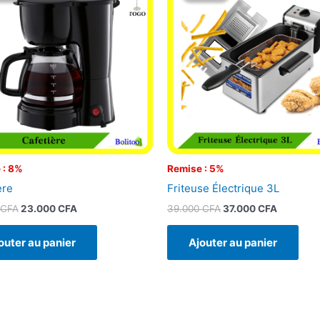
était :
est :
était :
est :
25.000 CFA.
23.000 CFA.
39.000 CFA.
37.000 C
 : 8%
Remise : 5%
ère
Friteuse Électrique 3L
CFA
23.000
CFA
39.000
CFA
37.000
CFA
outer au panier
Ajouter au panier