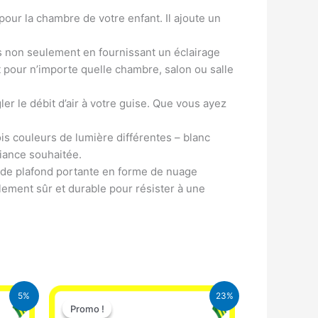
pour la chambre de votre enfant. Il ajoute un
ns non seulement en fournissant un éclairage
t pour n’importe quelle chambre, salon ou salle
r le débit d’air à votre guise. Que vous ayez
s couleurs de lumière différentes – blanc
biance souhaitée.
e de plafond portante en forme de nuage
galement sûr et durable pour résister à une
Le
Le
5%
23%
prix
prix
Promo !
Promo !
initial
actuel