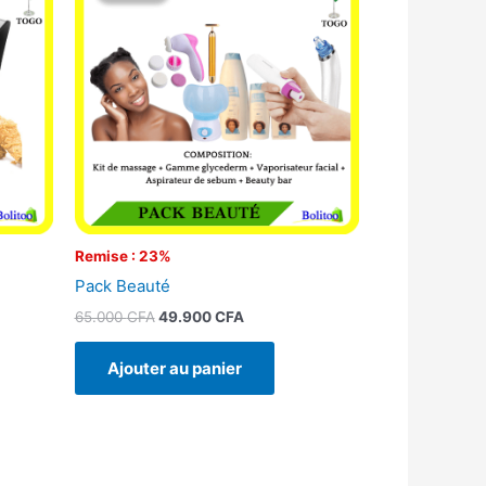
était :
est :
FA.
65.000 CFA.
49.900 CFA.
Remise : 23%
Pack Beauté
65.000
CFA
49.900
CFA
Ajouter au panier