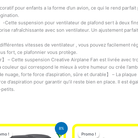
tif pour enfants a la forme d’un avion, ce qui le rend parfait 
agination.
r】-Cette suspension pour ventilateur de plafond sert à deux fi
ise rafraîchissante avec son ventilateur. Un ajustement parfai
férentes vitesses de ventilateur , vous pouvez facilement régle
us fort, ce plafonnier vous protège.
 – Cette suspension Creative Airplane Fan est livrée avec troi
la couleur qui correspond le mieux à votre humeur ou crée l’am
 nuage, forte force d’aspiration, sûre et durable】 – La plaqu
ce d’aspiration pour garantir qu’il reste bien en place. Il est é
-petits.
Le
Le
Le
Le
8%
prix
prix
prix
prix
omo !
omo !
Promo !
Promo !
initial
actuel
initial
actuel