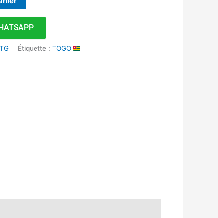
anier
HATSAPP
 TG
Étiquette :
TOGO
k
r
tsApp
inkedIn