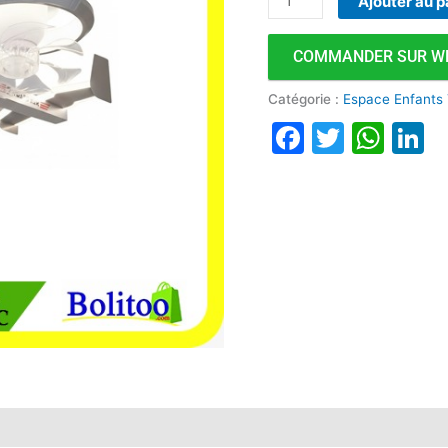
Ajouter au p
2
Ventilateurs
COMMANDER SUR W
C
Catégorie :
Espace Enfants
Faceboo
Twitte
Wha
L