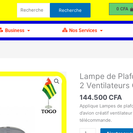
Recherche
Plafond
0
CFA
Recherche
pour :
en
Forme
d'Avion
Business
Nos Services
avec
2
Ventilateurs
C
Lampe de Plaf
quantité
de
2 Ventilateurs
Lampe
de
144.500
CFA
Plafond
Applique Lampes de plafo
en
d’avion créatif ventilate
Forme
télécommande.
d'Avion
avec