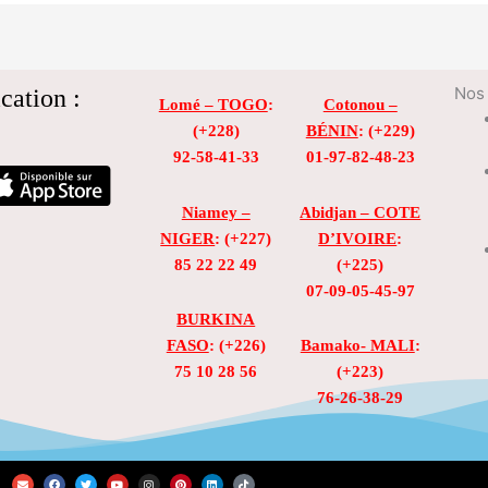
cation :
Nos 
Lomé – TOGO
:
Cotonou –
(+228)
BÉNIN
: (+229)
92-58-41-33
01-97-82-48-23
Niamey –
Abidjan – COTE
NIGER
: (+227)
D’IVOIRE
:
85 22 22 49
(+225)
07-09-05-45-97
BURKINA
FASO
: (+226)
Bamako- MALI
:
75 10 28 56
(+223)
76-26-38-29
E
F
T
Y
I
P
L
T
n
a
w
o
n
i
i
i