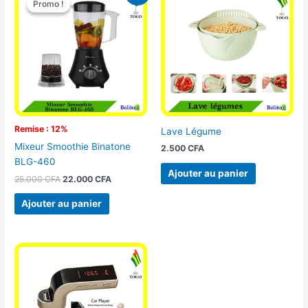
Promo !
Promo !
initial
actuel
était :
est :
25.000 CFA.
22.000 CFA.
Remise : 12%
Lave Légume
Mixeur Smoothie Binatone
2.500
CFA
BLG-460
Ajouter au panier
25.000
CFA
22.000
CFA
Ajouter au panier