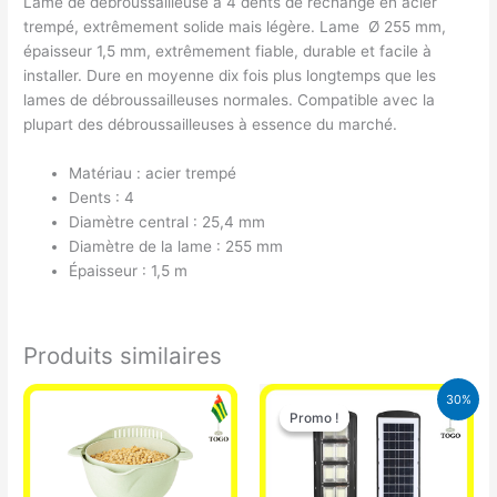
Lame de débroussailleuse à 4 dents de rechange en acier
trempé, extrêmement solide mais légère. Lame Ø 255 mm,
épaisseur 1,5 mm, extrêmement fiable, durable et facile à
installer. Dure en moyenne dix fois plus longtemps que les
lames de débroussailleuses normales. Compatible avec la
plupart des débroussailleuses à essence du marché.
Matériau : acier trempé
Dents : 4
Diamètre central : 25,4 mm
Diamètre de la lame : 255 mm
Épaisseur : 1,5 m
Produits similaires
Le
Le
30%
prix
prix
Promo !
Promo !
initial
actuel
était :
est :
50.000 CFA.
35.000 CFA