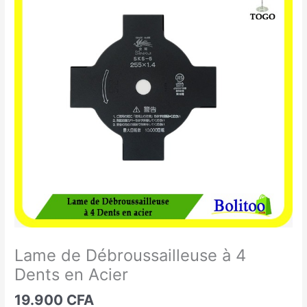
de
Débroussailleuse
à
4
Dents
en
Acier
Lame de Débroussailleuse à 4
Dents en Acier
19.900
CFA