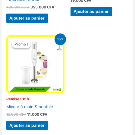
19.000
CFA
430.000
CFA
355.000
CFA
Ajouter au panier
Ajouter au panier
Le
Le
15%
prix
prix
Promo !
Promo !
initial
actuel
était :
est :
12.900 CFA.
11.000 CFA.
Remise : 15%
Mixeur à main Smoothie
12.900
CFA
11.000
CFA
Ajouter au panier