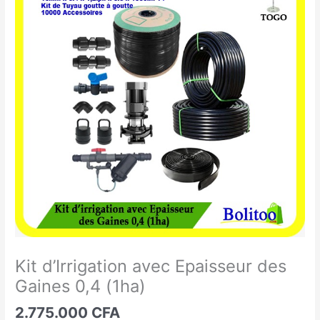
d'Irrigation
avec
Epaisseur
des
Gaines
0,4
(1ha)
Kit d’Irrigation avec Epaisseur des
Gaines 0,4 (1ha)
2.775.000
CFA