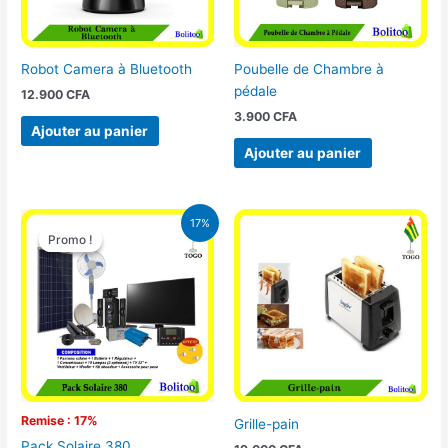
Robot Camera à Bluetooth
Poubelle de Chambre à
pédale
12.900
CFA
3.900
CFA
Ajouter au panier
Ajouter au panier
Le
Le
17%
prix
prix
Promo !
Promo !
initial
actuel
était :
est :
430.000 CFA.
355.000 CFA.
Remise : 17%
Grille-pain
Pack Solaire 380