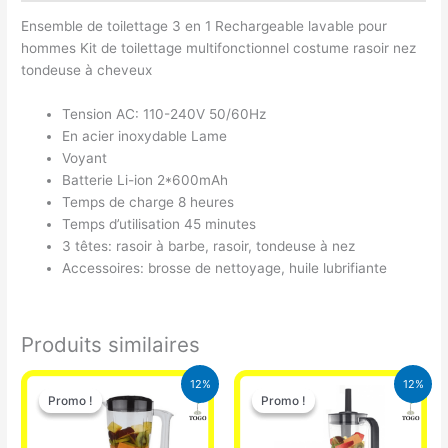
Ensemble de toilettage 3 en 1 Rechargeable lavable pour
hommes Kit de toilettage multifonctionnel costume rasoir nez
tondeuse à cheveux
Tension AC: 110-240V 50/60Hz
En acier inoxydable Lame
Voyant
Batterie Li-ion 2*600mAh
Temps de charge 8 heures
Temps d’utilisation 45 minutes
3 têtes: rasoir à barbe, rasoir, tondeuse à nez
Accessoires: brosse de nettoyage, huile lubrifiante
Produits similaires
Le
Le
Le
Le
12%
12%
prix
prix
prix
prix
Promo !
Promo !
Promo !
Promo !
initial
actuel
initial
actuel
était :
est :
était :
est :
25.000 CFA.
22.000 CFA.
25.000 CFA.
22.000 CFA