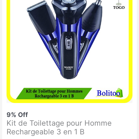
était :
est :
de
10.900 CFA.
9.900 CFA.
Toilettage
pour
Homme
Rechargeable
3
en
1
B
9% Off
Kit de Toilettage pour Homme
Rechargeable 3 en 1 B