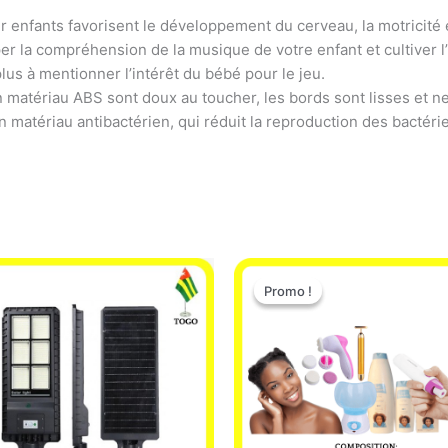
ur enfants favorisent le développement du cerveau, la motricité 
 la compréhension de la musique de votre enfant et cultiver l’
us à mentionner l’intérêt du bébé pour le jeu.
n matériau ABS sont doux au toucher, les bords sont lisses et ne 
n matériau antibactérien, qui réduit la reproduction des bactéri
Le
Le
prix
prix
Promo !
Promo !
initial
actuel
était :
est :
65.000 CFA.
49.900 