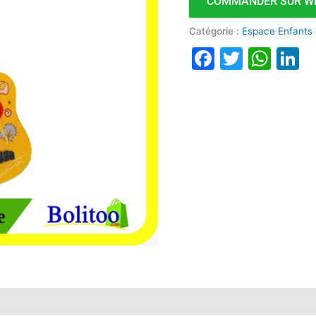
COMMANDER SUR W
Catégorie :
Espace Enfants
Faceboo
Twitte
Wha
L