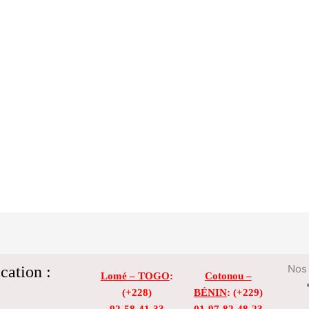
cation :
Nos 
Lomé – TOGO
:
Cotonou –
(+228)
BÉNIN
: (+229)