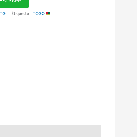
HATSAPP
 TG
Étiquette :
TOGO
k
r
tsApp
inkedIn