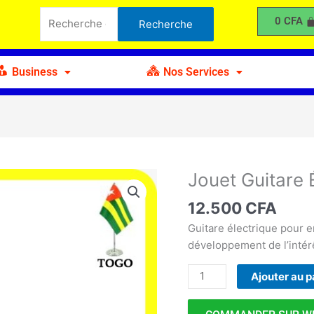
Guitare
Recherche
0
CFA
Recherche
Électrique
pour :
Business
Nos Services
Jouet Guitare 
quantité
de
12.500
CFA
Jouet
Guitare
Guitare électrique pour e
Électrique
développement de l’intér
Ajouter au p