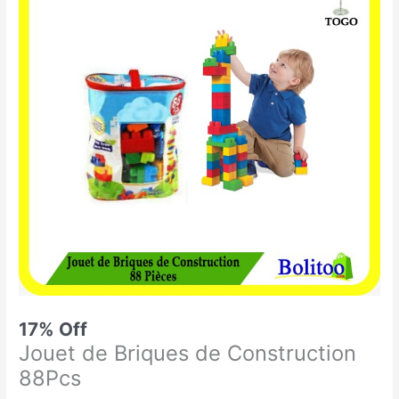
était :
est :
de
11.900 CFA.
9.900 CFA.
Briques
de
Construction
88Pcs
17% Off
Jouet de Briques de Construction
88Pcs