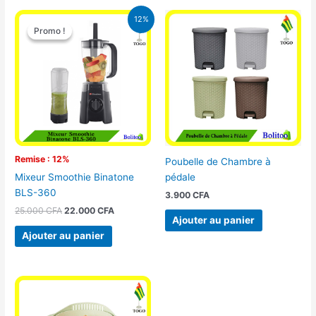
Le
Le
12%
prix
prix
Promo !
Promo !
initial
actuel
était :
est :
25.000 CFA.
22.000 CFA.
Remise : 12%
Poubelle de Chambre à
pédale
Mixeur Smoothie Binatone
BLS-360
3.900
CFA
25.000
CFA
22.000
CFA
Ajouter au panier
Ajouter au panier