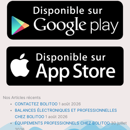
Nos Articles récents
CONTACTEZ BOLITOO
1 août 2026
BALANCES ÉLECTRONIQUES ET PROFESSIONNELLES
CHEZ BOLITOO
1 août 2026
ÉQUIPEMENTS PROFESSIONNELS CHEZ BOLITOO
30 juillet
2026