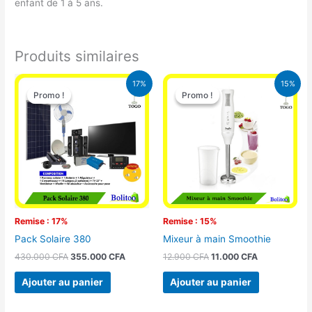
enfant de 1 à 5 ans.
Produits similaires
Le
Le
Le
Le
17%
15%
prix
prix
prix
prix
Promo !
Promo !
Promo !
Promo !
initial
actuel
initial
actuel
était :
est :
était :
est :
430.000 CFA.
355.000 CFA.
12.900 CFA.
11.000 CFA.
Remise : 17%
Remise : 15%
Pack Solaire 380
Mixeur à main Smoothie
430.000
CFA
355.000
CFA
12.900
CFA
11.000
CFA
Ajouter au panier
Ajouter au panier