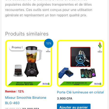
populaires dotés de poignées transparentes et de têtes
recouvertes. Ces outils sont conçus pour une utilisation
générale et représentent un bon rapport qualité prix.
Produits similaires
Le
Le
12%
prix
prix
Promo !
Promo !
initial
actuel
était :
est :
25.000 CFA.
22.000 CFA.
Remise : 12%
Porte Clé lumineuse en cristal
Mixeur Smoothie Binatone
3.900
CFA
BLG-460
Ajouter au panier