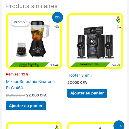
Produits similaires
Le
Le
12%
prix
prix
Promo !
Promo !
initial
actuel
était :
est :
25.000 CFA.
22.000 CFA.
Remise : 12%
Hoofer 3 en 1
Mixeur Smoothie Binatone
27.000
CFA
BLG-460
Ajouter au panier
25.000
CFA
22.000
CFA
Ajouter au panier
Le
Le
12%
prix
prix