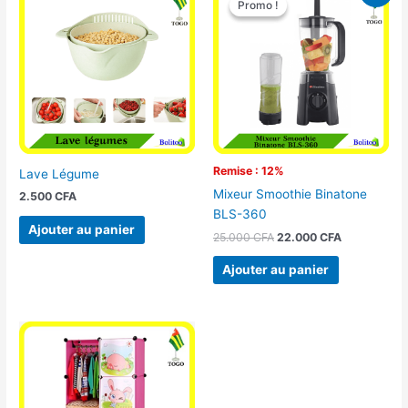
Promo !
Promo !
initial
actuel
était :
est :
25.000 CFA.
22.000 CFA
Remise : 12%
Lave Légume
Mixeur Smoothie Binatone
2.500
CFA
BLS-360
Ajouter au panier
25.000
CFA
22.000
CFA
Ajouter au panier