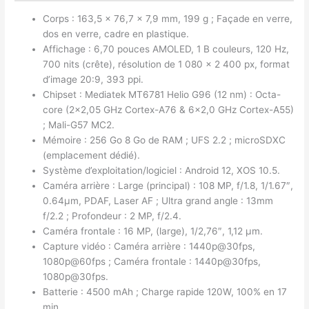
Corps : 163,5 x 76,7 x 7,9 mm, 199 g ; Façade en verre,
dos en verre, cadre en plastique.
Affichage : 6,70 pouces AMOLED, 1 B couleurs, 120 Hz,
700 nits (crête), résolution de 1 080 x 2 400 px, format
d’image 20:9, 393 ppi.
Chipset : Mediatek MT6781 Helio G96 (12 nm) : Octa-
core (2×2,05 GHz Cortex-A76 & 6×2,0 GHz Cortex-A55)
; Mali-G57 MC2.
Mémoire : 256 Go 8 Go de RAM ; UFS 2.2 ; microSDXC
(emplacement dédié).
Système d’exploitation/logiciel : Android 12, XOS 10.5.
Caméra arrière : Large (principal) : 108 MP, f/1.8, 1/1.67″,
0.64µm, PDAF, Laser AF ; Ultra grand angle : 13mm
f/2.2 ; Profondeur : 2 MP, f/2.4.
Caméra frontale : 16 MP, (large), 1/2,76″, 1,12 µm.
Capture vidéo : Caméra arrière : 1440p@30fps,
1080p@60fps ; Caméra frontale : 1440p@30fps,
1080p@30fps.
Batterie : 4500 mAh ; Charge rapide 120W, 100% en 17
min.