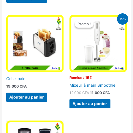
Le
Le
15%
prix
prix
Promo !
Promo !
initial
actuel
était :
est :
12.900 CFA.
11.000 CFA.
Remise : 15%
Grille-pain
Mixeur à main Smoothie
19.000
CFA
12.900
CFA
11.000
CFA
Ajouter au panier
Ajouter au panier