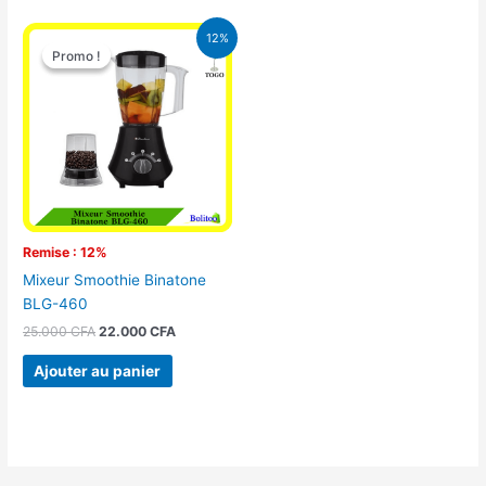
Le
Le
12%
prix
prix
Promo !
Promo !
initial
actuel
était :
est :
25.000 CFA.
22.000 CFA.
Remise : 12%
Mixeur Smoothie Binatone
BLG-460
25.000
CFA
22.000
CFA
Ajouter au panier