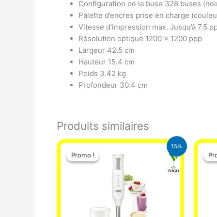
Configuration de la buse 328 buses (noi
Palette d’encres prise en charge (coule
Vitesse d’impression max. Jusqu’à 7.5 p
Résolution optique 1200 x 1200 ppp
Largeur 42.5 cm
Hauteur 15.4 cm
Poids 3.42 kg
Profondeur 30.4 cm
Produits similaires
Le
Le
15%
prix
prix
Promo !
Promo !
Pr
Pr
initial
actuel
était :
est :
12.900 CFA.
11.000 CFA.