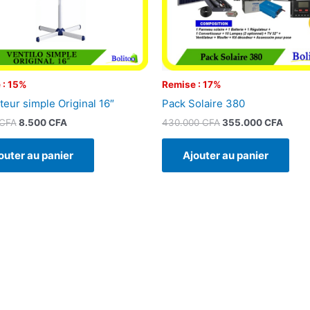
 : 15%
Remise : 17%
teur simple Original 16″
Pack Solaire 380
CFA
8.500
CFA
430.000
CFA
355.000
CFA
outer au panier
Ajouter au panier