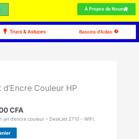
À Propos de Nous
Trucs & Astuces
Besoins d’Aides
Le
prix
t d’Encre Couleur HP
l
actuel
:
est :
00 CFA.
55.000 CFA.
000
CFA
 jet d’encre couleur – DeskJet 2710 – WIFI.
anier