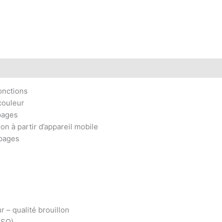
onctions
couleur
 pages
on à partir d’appareil mobile
pages
r – qualité brouillon
ISO)