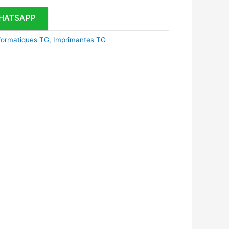
HATSAPP
formatiques TG
,
Imprimantes TG
k
r
tsApp
inkedIn