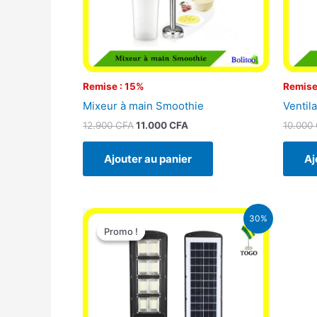
Remise : 15%
Remise
Mixeur à main Smoothie
Ventila
12.900
CFA
11.000
CFA
10.000
Ajouter au panier
Aj
Le
Le
30%
prix
prix
Promo !
Promo !
initial
actuel
était :
est :
50.000 CFA.
35.000 CFA.