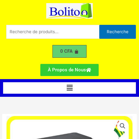
Laserjet
Aller
M211dw
au
contenu
Recherche
Recherche
pour :
0
CFA
À Propos de Nous
Menu
quantité
de
Imprimante