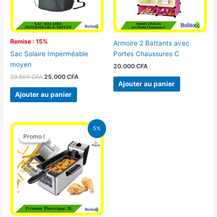
Remise : 15%
Armoire 2 Battants avec
Portes Chaussures C
Sac Solaire Imperméable
moyen
20.000
CFA
29.500
CFA
25.000
CFA
Ajouter au panier
Ajouter au panier
Le
Le
5%
prix
prix
Promo !
Promo !
initial
actuel
était :
est :
39.000 CFA.
37.000 CFA.