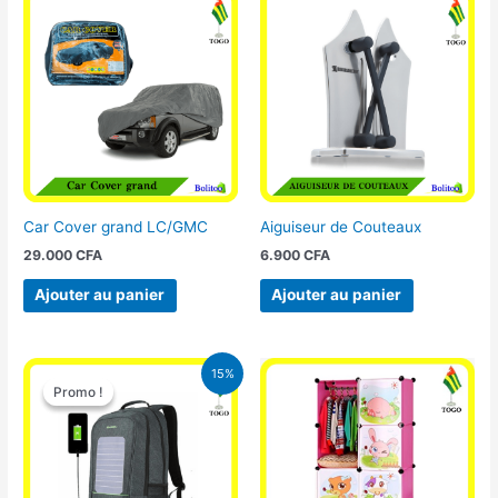
Car Cover grand LC/GMC
Aiguiseur de Couteaux
29.000
CFA
6.900
CFA
Ajouter au panier
Ajouter au panier
Le
Le
15%
prix
prix
Promo !
Promo !
initial
actuel
était :
est :
29.500 CFA.
25.000 CFA.