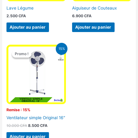
Lave Légume
Aiguiseur de Couteaux
2.500
CFA
6.900
CFA
Ajouter au panier
Ajouter au panier
Le
Le
15%
prix
prix
Promo !
Promo !
initial
actuel
était :
est :
10.000 CFA.
8.500 CFA.
Remise : 15%
Ventilateur simple Original 16″
10.000
CFA
8.500
CFA
Ajouter au panier