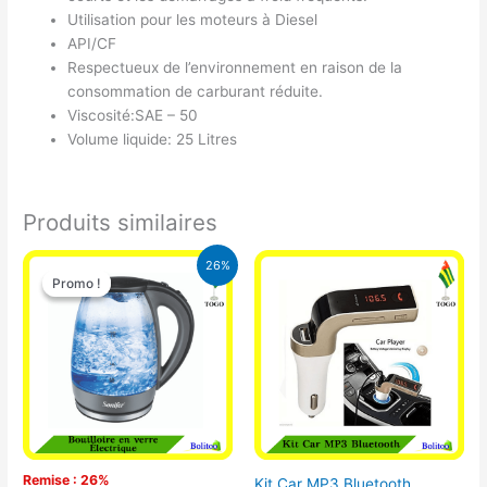
Utilisation pour les moteurs à Diesel
API/CF
Respectueux de l’environnement en raison de la
consommation de carburant réduite.
Viscosité:SAE – 50
Volume liquide: 25 Litres
Produits similaires
Le
Le
26%
prix
prix
Promo !
Promo !
initial
actuel
était :
est :
16.900 CFA.
12.500 CFA.
Remise : 26%
Kit Car MP3 Bluetooth