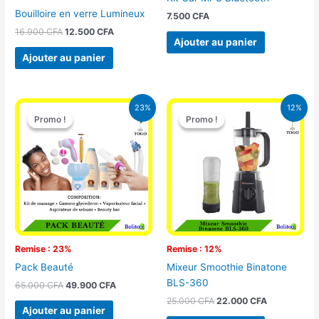
Bouilloire en verre Lumineux
7.500
CFA
16.900
CFA
12.500
CFA
Ajouter au panier
Ajouter au panier
Le
Le
Le
Le
23%
12%
prix
prix
prix
prix
Promo !
Promo !
Promo !
Promo !
initial
actuel
initial
actuel
était :
est :
était :
est :
65.000 CFA.
49.900 CFA.
25.000 CFA.
22.000 CFA
Remise : 23%
Remise : 12%
Pack Beauté
Mixeur Smoothie Binatone
BLS-360
65.000
CFA
49.900
CFA
25.000
CFA
22.000
CFA
Ajouter au panier