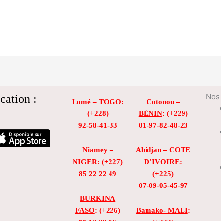
cation :
Nos 
Lomé – TOGO
:
Cotonou –
(+228)
BÉNIN
: (+229)
92-58-41-33
01-97-82-48-23
Niamey –
Abidjan – COTE
NIGER
: (+227)
D’IVOIRE
:
85 22 22 49
(+225)
07-09-05-45-97
BURKINA
FASO
: (+226)
Bamako- MALI
: