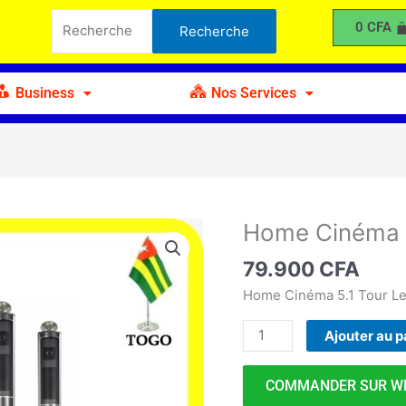
Cinéma
Recherche
0
CFA
Recherche
sans
pour :
Fil
5505
Business
Nos Services
Home Cinéma s
quantité
de
79.900
CFA
Home
Cinéma
Home Cinéma 5.1 Tour Le
sans
Ajouter au p
Fil
5505
COMMANDER SUR W