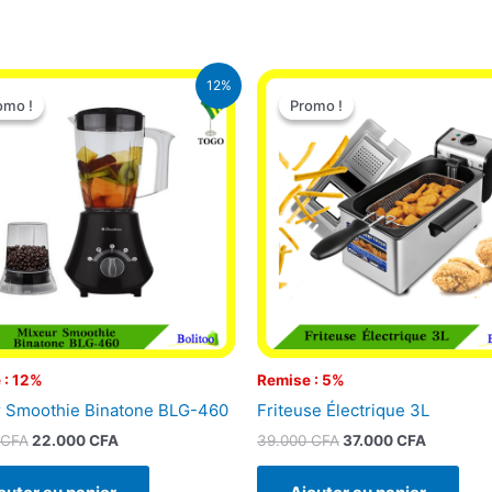
Le
Le
Le
Le
12%
prix
prix
prix
prix
omo !
omo !
Promo !
Promo !
initial
actuel
initial
actuel
était :
est :
était :
est :
25.000 CFA.
22.000 CFA.
39.000 CFA.
37.000 C
 : 12%
Remise : 5%
 Smoothie Binatone BLG-460
Friteuse Électrique 3L
CFA
22.000
CFA
39.000
CFA
37.000
CFA