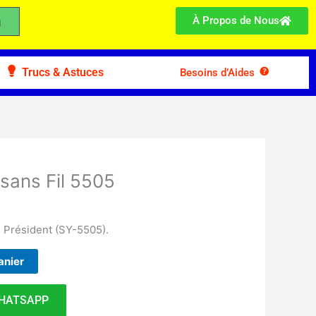
À Propos de Nous
Trucs & Astuces
Besoins d’Aides
ans Fil 5505
 Président (SY-5505).
anier
HATSAPP