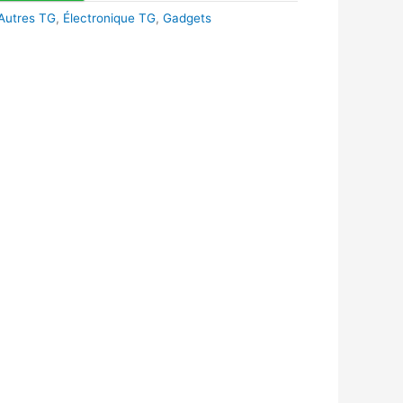
Autres TG
,
Électronique TG
,
Gadgets
k
r
tsApp
inkedIn