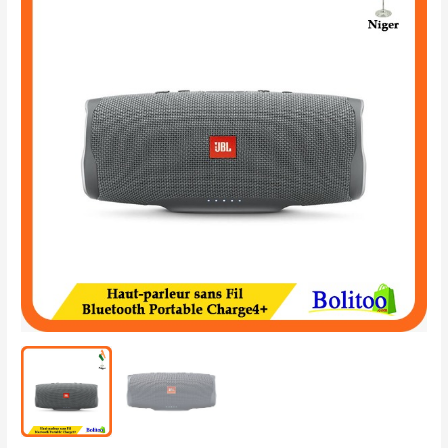
parleur
Bluetooth
Portable
Charge
4+