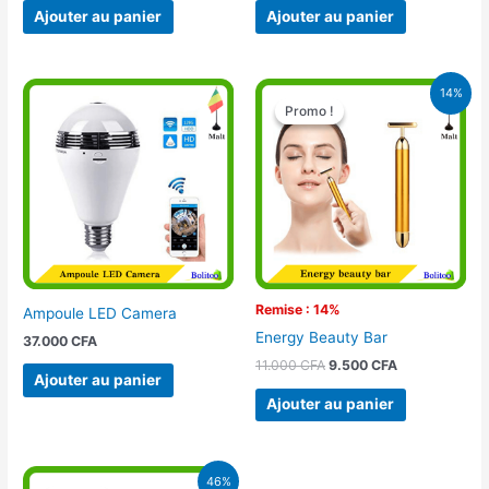
Ajouter au panier
Ajouter au panier
Le
Le
14%
prix
prix
Promo !
Promo !
initial
actuel
était :
est :
11.000 CFA.
9.500 CFA.
Remise : 14%
Ampoule LED Camera
Energy Beauty Bar
37.000
CFA
11.000
CFA
9.500
CFA
Ajouter au panier
Ajouter au panier
Le
Le
46%