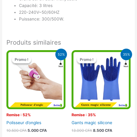
Capacité: 3 litres
220-240V~50/60HZ
Puissance: 300/500W.
Produits similaires
Le
Le
Le
Le
52%
35%
prix
prix
prix
prix
Promo !
Promo !
Promo !
Promo !
initial
actuel
initial
actuel
était :
est :
était :
est :
10.500 CFA.
5.000 CFA.
13.000 CFA.
8.500 CFA.
Remise : 52%
Remise : 35%
Polisseur d’ongles
Gants magic silicone
10.500
CFA
5.000
CFA
13.000
CFA
8.500
CFA