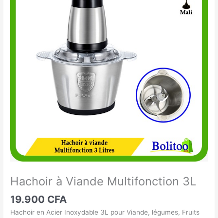
à
Viande
Multifonction
3L
Hachoir à Viande Multifonction 3L
19.900
CFA
Hachoir en Acier Inoxydable 3L pour Viande, légumes, Fruits