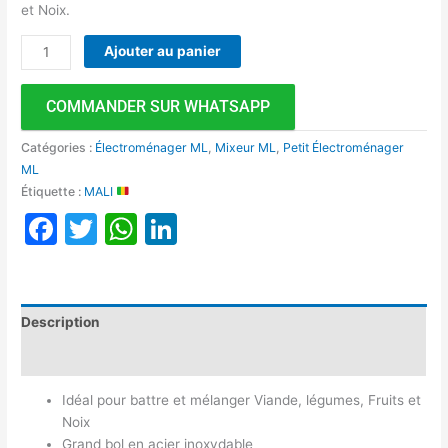
et Noix.
Ajouter au panier
COMMANDER SUR WHATSAPP
Catégories :
Électroménager ML
,
Mixeur ML
,
Petit Électroménager
ML
Étiquette :
MALI
Facebook
Twitter
WhatsApp
LinkedIn
Description
Avis (0)
Idéal pour battre et mélanger Viande, légumes, Fruits et
Noix
Grand bol en acier inoxydable