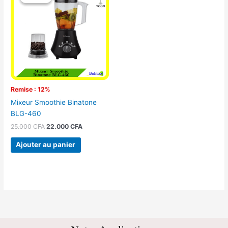
initial
actuel
était :
est :
25.000 CFA.
22.000 CFA.
Remise : 12%
Mixeur Smoothie Binatone
BLG-460
25.000
CFA
22.000
CFA
Ajouter au panier