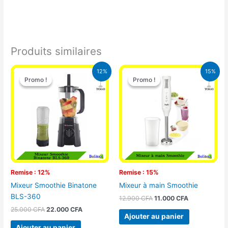
Produits similaires
Le
Le
Le
Le
12%
15%
prix
prix
prix
prix
Promo !
Promo !
Promo !
Promo !
initial
actuel
initial
actuel
était :
est :
était :
est :
25.000 CFA.
22.000 CFA.
12.900 CFA.
11.000 CFA.
Remise : 12%
Remise : 15%
Mixeur Smoothie Binatone
Mixeur à main Smoothie
BLS-360
12.900
CFA
11.000
CFA
25.000
CFA
22.000
CFA
Ajouter au panier
Ajouter au panier