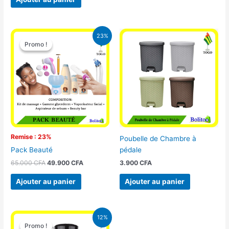
Le
Le
23%
prix
prix
Promo !
Promo !
initial
actuel
était :
est :
65.000 CFA.
49.900 CFA.
Remise : 23%
Poubelle de Chambre à
pédale
Pack Beauté
3.900
CFA
65.000
CFA
49.900
CFA
Ajouter au panier
Ajouter au panier
Le
Le
12%
prix
prix
Promo !
Promo !