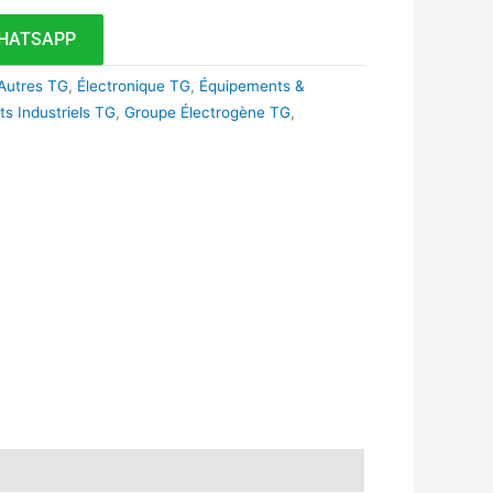
HATSAPP
Autres TG
,
Électronique TG
,
Équipements &
s Industriels TG
,
Groupe Électrogène TG
,
k
r
tsApp
inkedIn