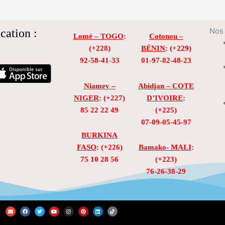
cation :
Nos 
Lomé – TOGO
:
Cotonou –
(+228)
BÉNIN
: (+229)
92-58-41-33
01-97-82-48-23
Niamey –
Abidjan – COTE
NIGER
: (+227)
D’IVOIRE
:
85 22 22 49
(+225)
07-09-05-45-97
BURKINA
FASO
: (+226)
Bamako- MALI
:
75 10 28 56
(+223)
76-26-38-29
E
F
T
Y
I
P
L
T
n
a
w
o
n
i
i
i
v
c
i
u
s
n
n
k
e
e
t
t
t
t
k
t