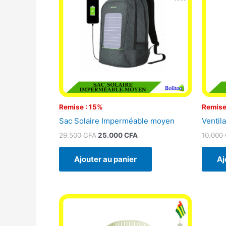
29.500 CFA.
25.000 CFA.
Remise : 15%
Remise
Sac Solaire Imperméable moyen
Ventila
29.500
CFA
25.000
CFA
10.000
Ajouter au panier
Aj