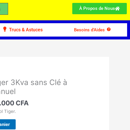
À Propos de Nous
Trucs & Astuces
Besoins d’Aides
Le
prix
ger 3Kva sans Clé à
ial
actuel
nuel
t :
est :
.900 CFA.
185.000 CFA.
.000
CFA
l Tiger.
anier