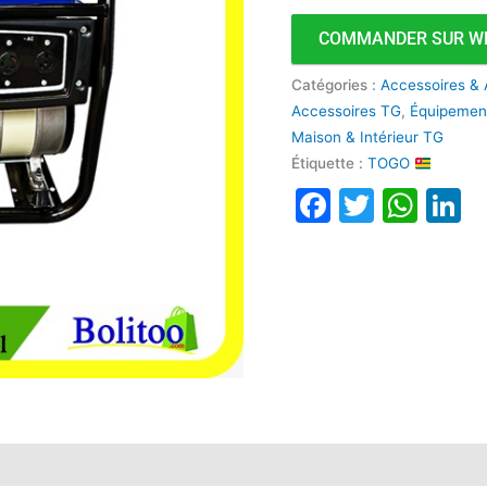
Manuel
COMMANDER SUR W
Catégories :
Accessoires & 
Accessoires TG
,
Équipement
Maison & Intérieur TG
Étiquette :
TOGO
Faceboo
Twitte
Wha
L