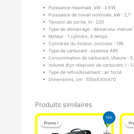
Puissance maximale, kW : 3 KW
Puissance de travail nominale, kW : 2,7
Tension de sortie, In : 220
Type de démarrage : démarreur manuel
Moteur : 1 cylindre, 4 temps
Cylindrée du moteur, cm/cube : 196
Type de carburant : essence A95
Consommation de carburant, l/heure : 0
Volume d’un réservoir de carburant, l : 1
Type de refroidissement : air forcé
Dimensions, cm : 550х430х470
Produits similaires
Le
Le
15%
prix
prix
Promo !
Promo !
Pr
Pr
initial
actuel
était :
est :