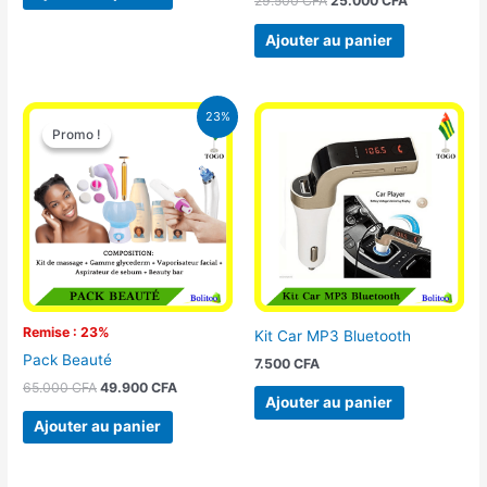
29.500
CFA
25.000
CFA
Ajouter au panier
Le
Le
23%
prix
prix
Promo !
Promo !
initial
actuel
était :
est :
65.000 CFA.
49.900 CFA.
Remise : 23%
Kit Car MP3 Bluetooth
Pack Beauté
7.500
CFA
65.000
CFA
49.900
CFA
Ajouter au panier
Ajouter au panier