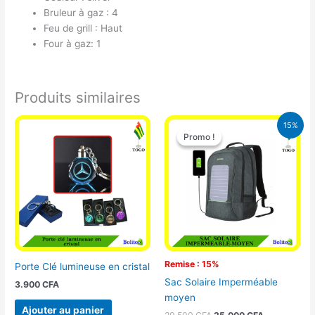
Bruleur à gaz : 4
Feu de grill : Haut
Four à gaz: 1
Produits similaires
Le
Le
15%
prix
prix
Promo !
Promo !
initial
actuel
était :
est :
29.500 CFA.
25.000 CFA
Remise : 15%
Porte Clé lumineuse en cristal
Sac Solaire Imperméable
3.900
CFA
moyen
Ajouter au panier