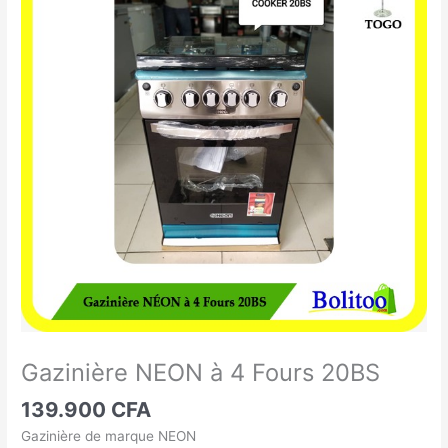
NEON
à
4
Fours
20BS
Gazinière NEON à 4 Fours 20BS
139.900
CFA
Gazinière de marque NEON