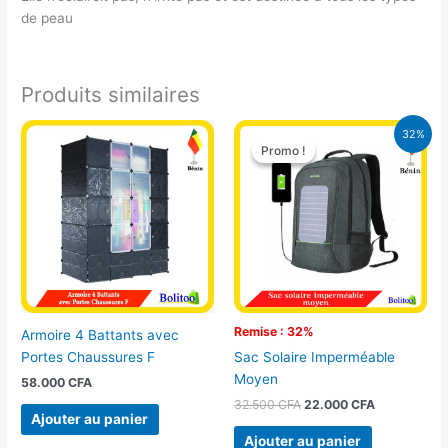
de peau
Produits similaires
Le
Le
32%
prix
prix
Promo !
Promo !
initial
actuel
était :
est :
32.500 CFA.
22.000 CFA
Remise : 32%
Armoire 4 Battants avec
Portes Chaussures F
Sac Solaire Imperméable
Moyen
58.000
CFA
32.500
CFA
22.000
CFA
Ajouter au panier
Ajouter au panier