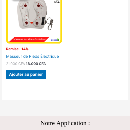
était :
est :
21.000 CFA.
18.000 CFA.
Remise : 14%
Masseur de Pieds Électrique
21.000
CFA
18.000
CFA
Ajouter au panier
Notre Application :