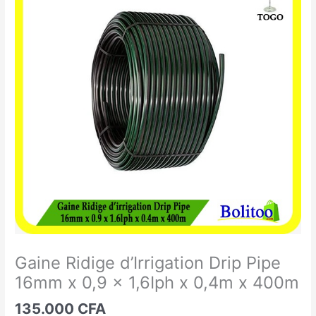
Ridige
d'Irrigation
Drip
Pipe
16mm
x
0,9
x
1,6Iph
x
0,4m
x
400m
Gaine Ridige d’Irrigation Drip Pipe
16mm x 0,9 x 1,6Iph x 0,4m x 400m
135.000
CFA