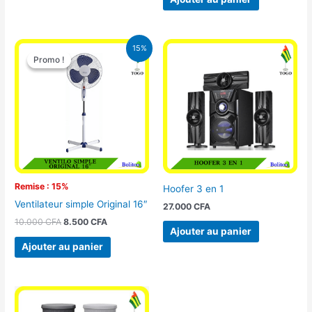
Le
Le
15%
prix
prix
Promo !
Promo !
initial
actuel
était :
est :
10.000 CFA.
8.500 CFA.
Remise : 15%
Hoofer 3 en 1
Ventilateur simple Original 16″
27.000
CFA
10.000
CFA
8.500
CFA
Ajouter au panier
Ajouter au panier