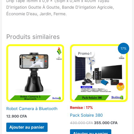
Drip Tape 16mm x 0,9 x 1,6Iph x 0,4m x 400m Tuyau
D’irrigation Goutte À Goutte, Bande D’irrigation Agricole,
Économie D’eau, Jardin, Ferme.
Produits similaires
Le
Le
17%
prix
prix
Promo !
Promo !
initial
actuel
était :
est :
430.000 CFA.
355.000 
Remise : 17%
Robot Camera à Bluetooth
Pack Solaire 380
12.900
CFA
430.000
CFA
355.000
CFA
Ajouter au panier
Ajouter au panier