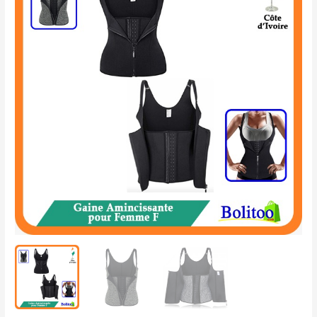
était :
est :
Amincissante
16.900 CFA.
11.000 CFA.
pour
Femme
F