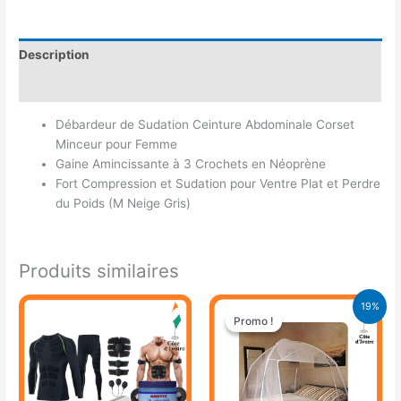
Description
Avis (0)
Débardeur de Sudation Ceinture Abdominale Corset
Minceur pour Femme
Gaine Amincissante à 3 Crochets en Néoprène
Fort Compression et Sudation pour Ventre Plat et Perdre
du Poids (M Neige Gris)
Produits similaires
Le
Le
19%
prix
prix
Promo !
Promo !
initial
actuel
était :
est :
15.500 CFA.
12.500 CFA.