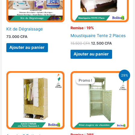
Remise : 19%
Kit de Dégraissage
Moustiquaire Tente 2 Places
73.000
CFA
15.500
CFA
12.500
CFA
Ajouter au panier
Ajouter au panier
Le
Le
29%
prix
prix
Promo !
Promo !
initial
actuel
était :
est :
21.900 CFA.
15.500 CFA.
Remise : 29%