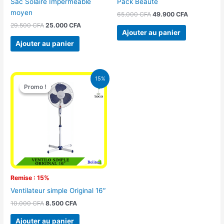
Sac Solaire Imperméable
Pack Beauté
moyen
65.000
CFA
49.900
CFA
29.500
CFA
25.000
CFA
Ajouter au panier
Ajouter au panier
Le
Le
15%
prix
prix
Promo !
Promo !
initial
actuel
était :
est :
10.000 CFA.
8.500 CFA.
Remise : 15%
Ventilateur simple Original 16″
10.000
CFA
8.500
CFA
Ajouter au panier