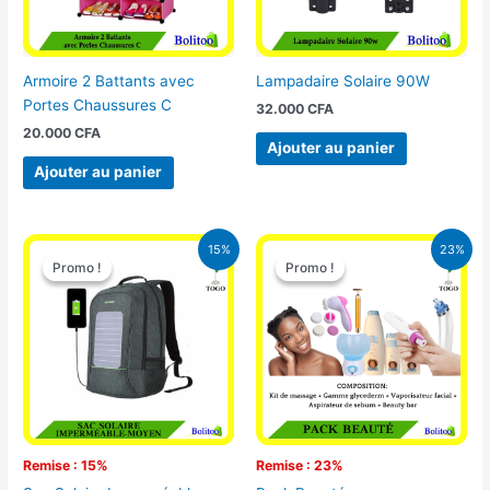
Armoire 2 Battants avec
Lampadaire Solaire 90W
Portes Chaussures C
32.000
CFA
20.000
CFA
Ajouter au panier
Ajouter au panier
Le
Le
Le
Le
15%
23%
prix
prix
prix
prix
Promo !
Promo !
Promo !
Promo !
initial
actuel
initial
actuel
était :
est :
était :
est :
29.500 CFA.
25.000 CFA.
65.000 CFA.
49.900 CFA
Remise : 15%
Remise : 23%