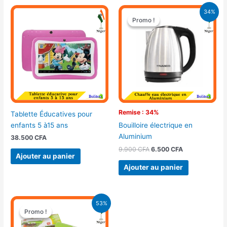
Le
Le
34%
prix
prix
Promo !
Promo !
initial
actuel
était :
est :
9.900 CFA.
6.500 CFA.
Remise : 34%
Tablette Éducatives pour
enfants 5 à15 ans
Bouilloire électrique en
Aluminium
38.500
CFA
9.900
CFA
6.500
CFA
Ajouter au panier
Ajouter au panier
Le
Le
53%
prix
prix
Promo !
Promo !
initial
actuel
était :
est :