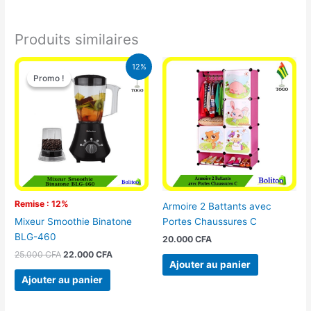
Produits similaires
Le
Le
12%
prix
prix
Promo !
Promo !
initial
actuel
était :
est :
25.000 CFA.
22.000 CFA.
Remise : 12%
Armoire 2 Battants avec
Portes Chaussures C
Mixeur Smoothie Binatone
BLG-460
20.000
CFA
25.000
CFA
22.000
CFA
Ajouter au panier
Ajouter au panier