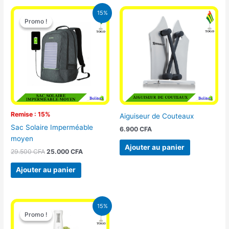
Le
Le
15%
prix
prix
Promo !
Promo !
initial
actuel
était :
est :
29.500 CFA.
25.000 CFA.
Remise : 15%
Aiguiseur de Couteaux
Sac Solaire Imperméable
6.900
CFA
moyen
Ajouter au panier
29.500
CFA
25.000
CFA
Ajouter au panier
Le
Le
15%
prix
prix
Promo !
Promo !
initial
actuel
était :
est :