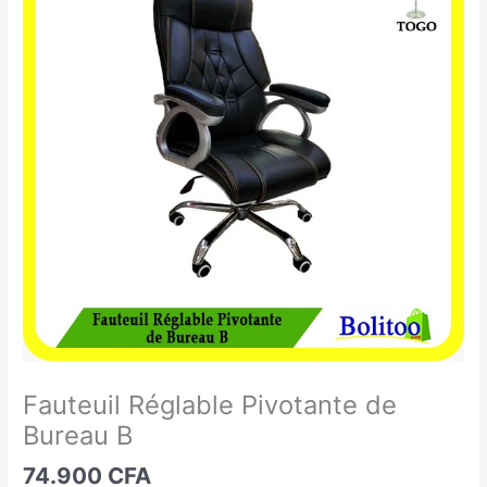
Réglable
Pivotante
de
Bureau
B
Fauteuil Réglable Pivotante de
Bureau B
74.900
CFA