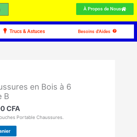
À Propos de Nous
Trucs & Astuces
Besoins d’Aides
Le
prix
ussures en Bois à 6
l
actuel
e B
:
est :
00 CFA.
17.000 CFA.
00
CFA
ouches Portable Chaussures.
anier