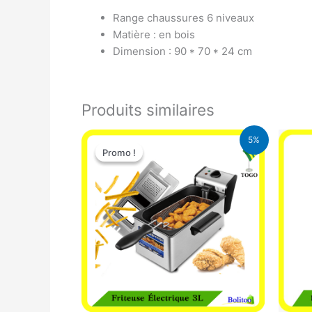
Range chaussures 6 niveaux
Matière : en bois
Dimension : 90 * 70 * 24 cm
Produits similaires
Le
Le
5%
prix
prix
Promo !
Promo !
initial
actuel
était :
est :
39.000 CFA.
37.000 CFA.