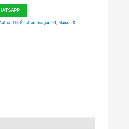
HATSAPP
Autres TG
,
Électroménager TG
,
Maison &
k
r
tsApp
inkedIn