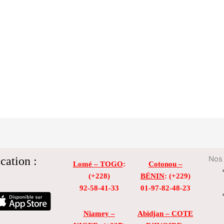
cation :
Nos 
Lomé – TOGO
:
Cotonou –
(+228)
BÉNIN
: (+229)
92-58-41-33
01-97-82-48-23
Niamey –
Abidjan – COTE