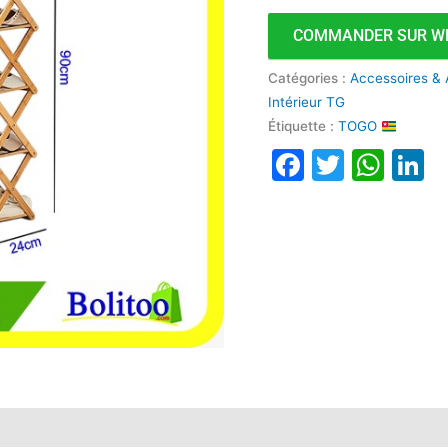
Niveaux
COMMANDER SUR W
Pliable
B
Catégories :
Accessoires & 
Intérieur TG
Étiquette :
TOGO
Faceboo
Twitte
Wha
L