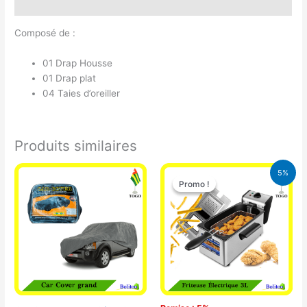
Avis (0)
Composé de :
01 Drap Housse
01 Drap plat
04 Taies d’oreiller
Produits similaires
Le
Le
5%
prix
prix
Promo !
Promo !
initial
actuel
était :
est :
39.000 CFA.
37.000 CFA.