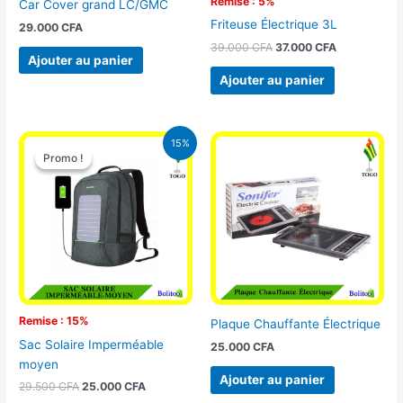
Remise : 5%
Car Cover grand LC/GMC
Friteuse Électrique 3L
29.000
CFA
39.000
CFA
37.000
CFA
Ajouter au panier
Ajouter au panier
Le
Le
15%
prix
prix
Promo !
Promo !
initial
actuel
était :
est :
29.500 CFA.
25.000 CFA.
Remise : 15%
Plaque Chauffante Électrique
Sac Solaire Imperméable
25.000
CFA
moyen
Ajouter au panier
29.500
CFA
25.000
CFA