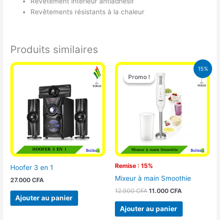
Revêtement intérieur antiadhésif
Revêtements résistants à la chaleur
Produits similaires
Le
Le
15%
prix
prix
Promo !
Promo !
initial
actuel
était :
est :
12.900 CFA.
11.000 CFA.
Remise : 15%
Hoofer 3 en 1
Mixeur à main Smoothie
27.000
CFA
12.900
CFA
11.000
CFA
Ajouter au panier
Ajouter au panier