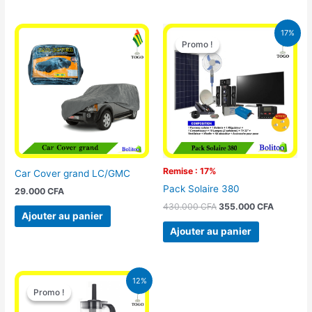
Le
Le
17%
prix
prix
Promo !
Promo !
initial
actuel
était :
est :
430.000 CFA.
355.000 
Remise : 17%
Car Cover grand LC/GMC
Pack Solaire 380
29.000
CFA
430.000
CFA
355.000
CFA
Ajouter au panier
Ajouter au panier
Le
Le
12%
prix
prix
Promo !
Promo !
initial
actuel
était :
est :