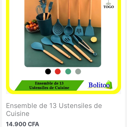
de
13
Ustensiles
de
Cuisine
Ensemble de 13 Ustensiles de
Cuisine
14.900
CFA