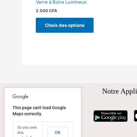
Verre à Boire Lumineux
page
2.500
CFA
du
produit
Choix des options
Notre Appli
This page can't load Google
Maps correctly.
Do you own
OK
this