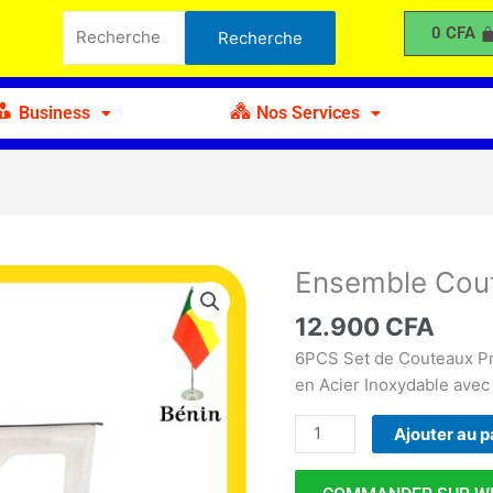
Couteaux
Recherche
0
CFA
Recherche
6Pcs
pour :
Business
Nos Services
Ensemble Cou
quantité
de
12.900
CFA
Ensemble
Couteaux
6PCS Set de Couteaux Pr
6Pcs
en Acier Inoxydable avec
Ajouter au p