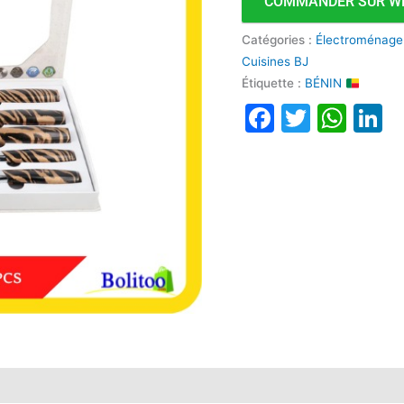
COMMANDER SUR W
Catégories :
Électroménage
Cuisines BJ
Étiquette :
BÉNIN
Faceboo
Twitte
Wha
L