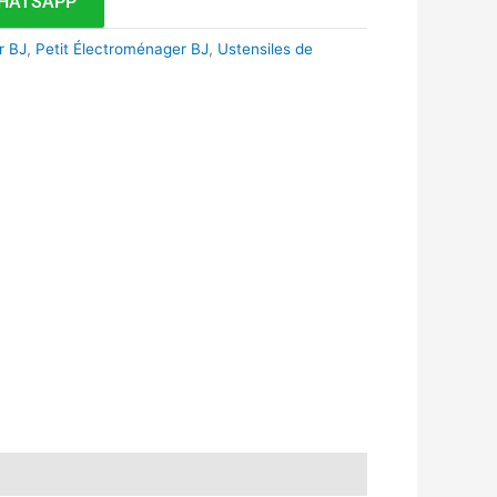
HATSAPP
r BJ
,
Petit Électroménager BJ
,
Ustensiles de
k
r
tsApp
inkedIn