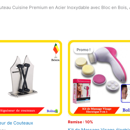
teau Cuisine Premium en Acier Inoxydable avec Bloc en Bois, 
Le
Le
prix
prix
Promo !
Promo !
initial
actuel
était :
est :
3.900 CFA.
3.500 CFA.
Remise : 10%
eur de Couteaux
Kit de Massage Visage électri