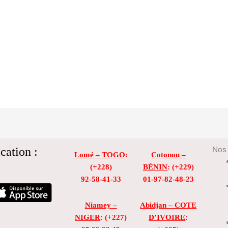
cation :
Nos 
Lomé – TOGO
:
Cotonou –
(+228)
BÉNIN
: (+229)
92-58-41-33
01-97-82-48-23
Niamey –
Abidjan – COTE
NIGER
: (+227)
D’IVOIRE
: