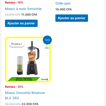
Remise : 15%
Grille-pain
Mixeur à main Smoothie
19.000
CFA
12.900
CFA
11.000
CFA
Ajouter au panier
Ajouter au panier
Le
Le
12%
prix
prix
Promo !
Promo !
initial
actuel
était :
est :
25.000 CFA.
22.000 CFA.
Remise : 12%
Mixeur Smoothie Binatone
BLS-360
25.000
CFA
22.000
CFA