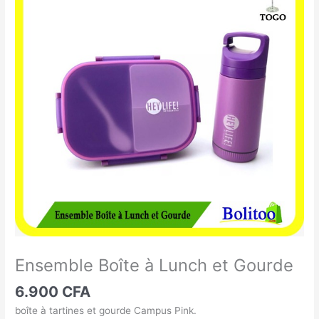
Boîte
à
Lunch
et
Gourde
Ensemble Boîte à Lunch et Gourde
6.900
CFA
boîte à tartines et gourde Campus Pink.