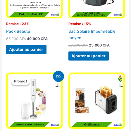
Remise : 23%
Remise : 15%
Pack Beauté
Sac Solaire Imperméable
moyen
65.000
CFA
49.900
CFA
29.500
CFA
25.000
CFA
Ajouter au panier
Ajouter au panier
Le
Le
15%
prix
prix
Promo !
Promo !
initial
actuel
était :
est :
12.900 CFA.
11.000 CFA.