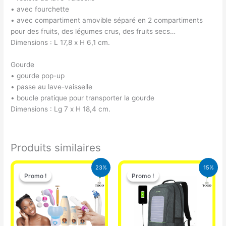
• avec fourchette
• avec compartiment amovible séparé en 2 compartiments
pour des fruits, des légumes crus, des fruits secs…
Dimensions : L 17,8 x H 6,1 cm.
Gourde
• gourde pop-up
• passe au lave-vaisselle
• boucle pratique pour transporter la gourde
Dimensions : Lg 7 x H 18,4 cm.
Produits similaires
Le
Le
Le
Le
23%
15%
prix
prix
prix
prix
Promo !
Promo !
Promo !
Promo !
initial
actuel
initial
actuel
était :
est :
était :
est :
65.000 CFA.
49.900 CFA.
29.500 CFA.
25.000 CFA