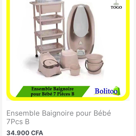
Baignoire
pour
Bébé
7Pcs
B
Ensemble Baignoire pour Bébé
7Pcs B
34.900
CFA