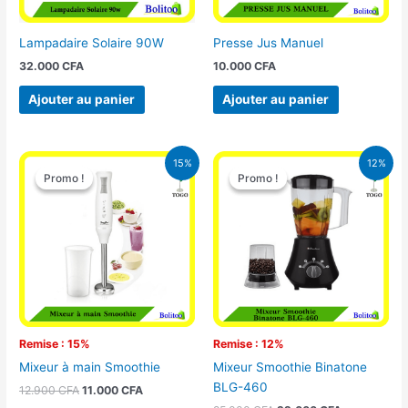
Lampadaire Solaire 90W
Presse Jus Manuel
32.000
CFA
10.000
CFA
Ajouter au panier
Ajouter au panier
Le
Le
Le
Le
15%
12%
prix
prix
prix
prix
Promo !
Promo !
Promo !
Promo !
initial
actuel
initial
actuel
était :
est :
était :
est :
12.900 CFA.
11.000 CFA.
25.000 CFA.
22.000 CFA
Remise : 15%
Remise : 12%
Mixeur à main Smoothie
Mixeur Smoothie Binatone
BLG-460
12.900
CFA
11.000
CFA