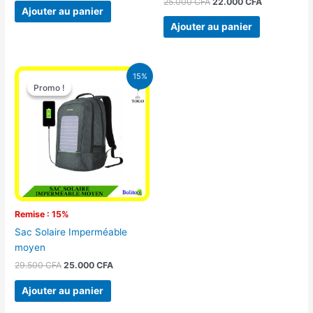
25.000
CFA
22.000
CFA
Ajouter au panier
Ajouter au panier
Le
Le
15%
prix
prix
Promo !
Promo !
initial
actuel
était :
est :
29.500 CFA.
25.000 CFA.
Remise : 15%
Sac Solaire Imperméable
moyen
29.500
CFA
25.000
CFA
Ajouter au panier