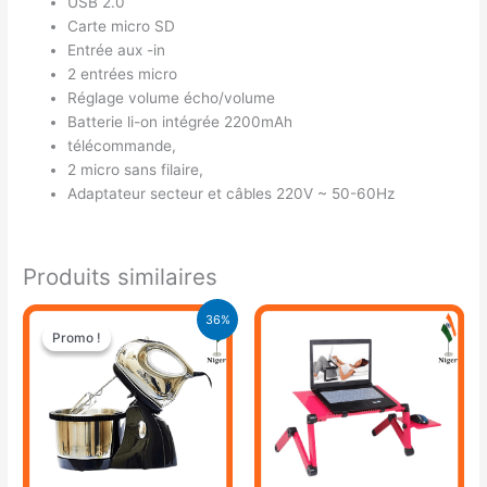
USB 2.0
Carte micro SD
Entrée aux -in
2 entrées micro
Réglage volume écho/volume
Batterie li-on intégrée 2200mAh
télécommande,
2 micro sans filaire,
Adaptateur secteur et câbles 220V ~ 50-60Hz
Produits similaires
Le
Le
36%
prix
prix
Promo !
Promo !
initial
actuel
était :
est :
34.400 CFA.
22.000 CFA.