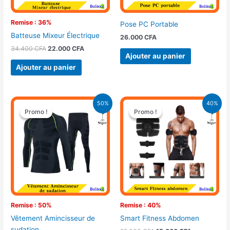
Remise : 36%
Pose PC Portable
Batteuse Mixeur Électrique
26.000
CFA
34.400
CFA
22.000
CFA
Ajouter au panier
Ajouter au panier
Le
Le
Le
Le
50%
40%
prix
prix
prix
prix
Promo !
Promo !
Promo !
Promo !
initial
actuel
initial
actuel
était :
est :
était :
est :
18.000 CFA.
9.000 CFA.
25.000 CFA.
15.000 CFA.
Remise : 50%
Remise : 40%
Vêtement Amincisseur de
Smart Fitness Abdomen
sudation