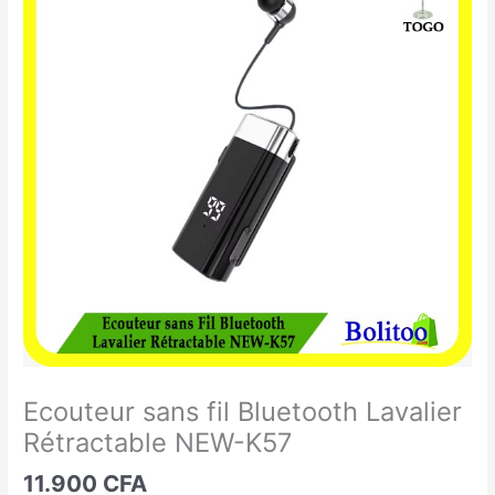
sans
fil
Bluetooth
Lavalier
Rétractable
NEW-
K57
Ecouteur sans fil Bluetooth Lavalier
Rétractable NEW-K57
11.900
CFA