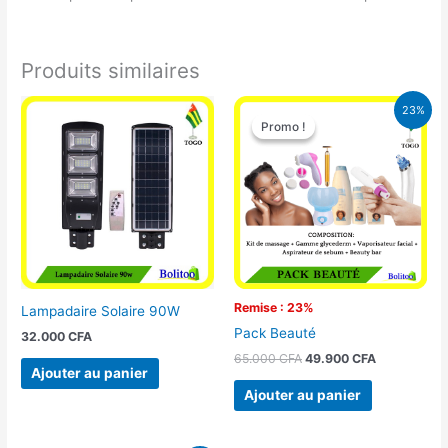
Produits similaires
Le
Le
23%
prix
prix
Promo !
Promo !
initial
actuel
était :
est :
65.000 CFA.
49.900 CFA
Remise : 23%
Lampadaire Solaire 90W
Pack Beauté
32.000
CFA
65.000
CFA
49.900
CFA
Ajouter au panier
Ajouter au panier