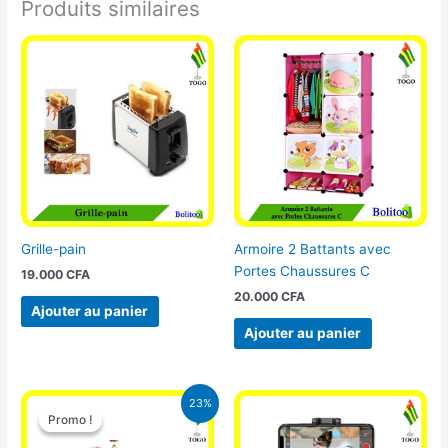
Produits similaires
Grille-pain
Armoire 2 Battants avec
Portes Chaussures C
19.000
CFA
20.000
CFA
Ajouter au panier
Ajouter au panier
Le
Le
23%
prix
prix
Promo !
Promo !
initial
actuel
était :
est :