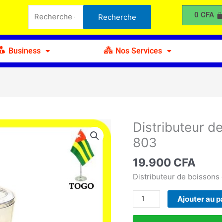
de
Recherche
0
CFA
Recherche
Jus
pour :
8,9L
VIERA
Business
Nos Services
TMS
99-
803
Distributeur 
quantité
de
803
Distributeur
de
19.900
CFA
Jus
Distributeur de boissons 
8,9L
VIERA
Ajouter au p
TMS
99-