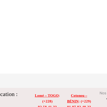
cation :
Nos 
Lomé – TOGO
:
Cotonou –
(+228)
BÉNIN
: (+229)