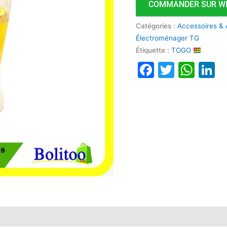
COMMANDER SUR W
803
Catégories :
Accessoires & 
Électroménager TG
Étiquette :
TOGO
Faceboo
Twitte
Wha
L