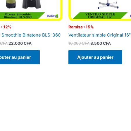
 : 12%
Remise : 15%
 Smoothie Binatone BLS-360
Ventilateur simple Original 16″
CFA
22.000
CFA
10.000
CFA
8.500
CFA
outer au panier
Ajouter au panier