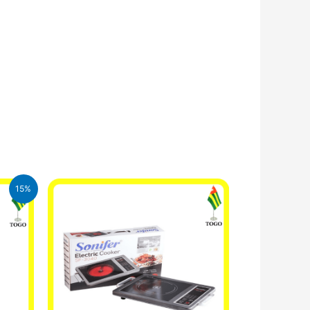
15%
.