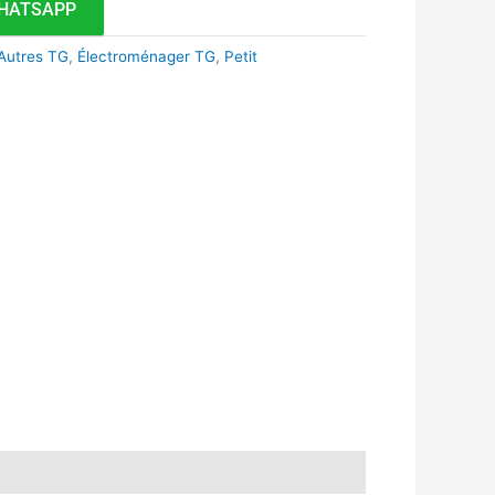
HATSAPP
Autres TG
,
Électroménager TG
,
Petit
k
r
tsApp
inkedIn