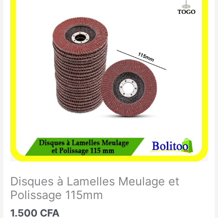
à
Lamelles
Meulage
et
Polissage
115mm
Disques à Lamelles Meulage et
Polissage 115mm
1.500
CFA