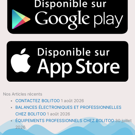
Nos Articles récents
CONTACTEZ BOLITOO
1 août 2026
BALANCES ÉLECTRONIQUES ET PROFESSIONNELLES
CHEZ BOLITOO
1 août 2026
ÉQUIPEMENTS PROFESSIONNELS CHEZ BOLITOO
30 juillet
2026