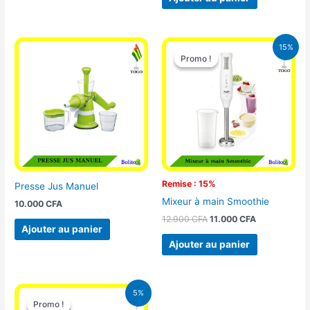
Le
Le
15%
prix
prix
Promo !
Promo !
initial
actuel
était :
est :
12.900 CFA.
11.000 CFA.
Remise : 15%
Presse Jus Manuel
Mixeur à main Smoothie
10.000
CFA
12.900
CFA
11.000
CFA
Ajouter au panier
Ajouter au panier
Le
Le
5%
prix
prix
Promo !
Promo !