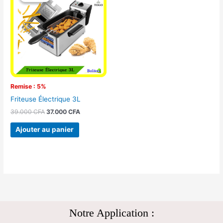
initial
actuel
était :
est :
39.000 CFA.
37.000 CFA.
Remise : 5%
Friteuse Électrique 3L
39.000
CFA
37.000
CFA
Ajouter au panier
Notre Application :