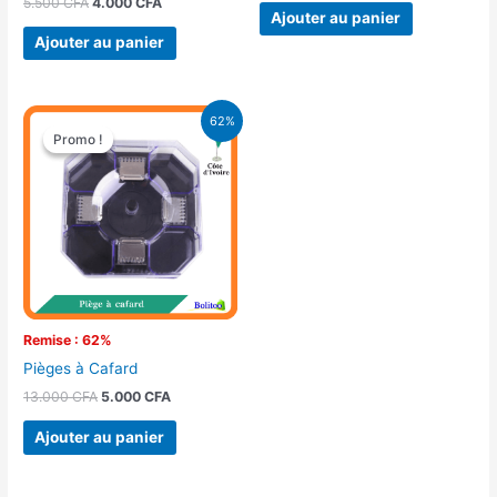
5.500
CFA
4.000
CFA
Ajouter au panier
Ajouter au panier
Le
Le
62%
prix
prix
Promo !
Promo !
initial
actuel
était :
est :
13.000 CFA.
5.000 CFA.
Remise : 62%
Pièges à Cafard
13.000
CFA
5.000
CFA
Ajouter au panier