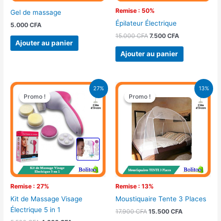
Remise : 50%
Gel de massage
Épilateur Électrique
5.000
CFA
15.000
CFA
7.500
CFA
Ajouter au panier
Ajouter au panier
Le
Le
Le
Le
27%
13%
prix
prix
prix
prix
Promo !
Promo !
Promo !
Promo !
initial
actuel
initial
actuel
était :
est :
était :
est :
5.500 CFA.
4.000 CFA.
17.900 CFA.
15.500 CFA.
Remise : 27%
Remise : 13%
Kit de Massage Visage
Moustiquaire Tente 3 Places
Électrique 5 in 1
17.900
CFA
15.500
CFA