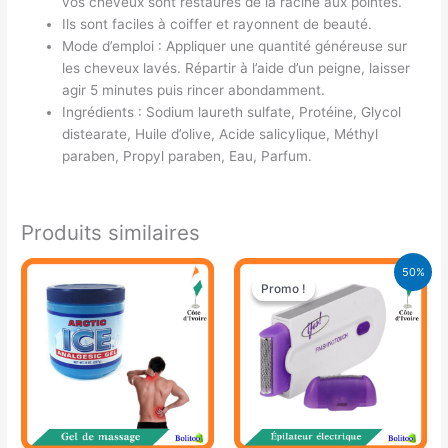
vos cheveux sont restaurés de la racine aux pointes.
Ils sont faciles à coiffer et rayonnent de beauté.
Mode d’emploi : Appliquer une quantité généreuse sur
les cheveux lavés. Répartir à l’aide d’un peigne, laisser
agir 5 minutes puis rincer abondamment.
Ingrédients : Sodium laureth sulfate, Protéine, Glycol
distearate, Huile d’olive, Acide salicylique, Méthyl
paraben, Propyl paraben, Eau, Parfum.
Produits similaires
Le
Le
50%
prix
prix
Promo !
Promo !
initial
actuel
était :
est :
15.000 CFA.
7.500 CFA.