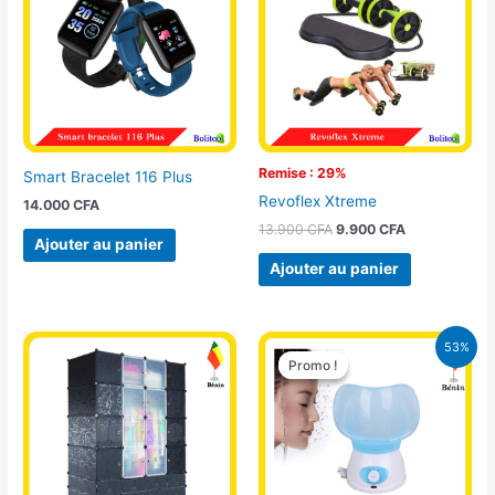
13.900 CFA.
9.900 CFA.
Remise : 29%
Smart Bracelet 116 Plus
Revoflex Xtreme
14.000
CFA
13.900
CFA
9.900
CFA
Ajouter au panier
Ajouter au panier
Le
Le
53%
prix
prix
Promo !
Promo !
initial
actuel
était :
est :
18.000 CFA.
8.500 CFA.