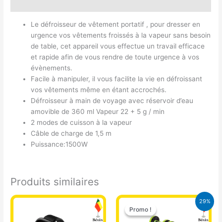
Avis (0)
Le défroisseur de vêtement portatif , pour dresser en
urgence vos vêtements froissés à la vapeur sans besoin
de table, cet appareil vous effectue un travail efficace
et rapide afin de vous rendre de toute urgence à vos
évènements.
Facile à manipuler, il vous facilite la vie en défroissant
vos vêtements même en étant accrochés.
Défroisseur à main de voyage avec réservoir d’eau
amovible de 360 ​​ml Vapeur 22 + 5 g / min
2 modes de cuisson à la vapeur
Câble de charge de 1,5 m
Puissance:1500W
Produits similaires
Le
Le
29%
prix
prix
Promo !
Promo !
initial
actuel
était :
est :