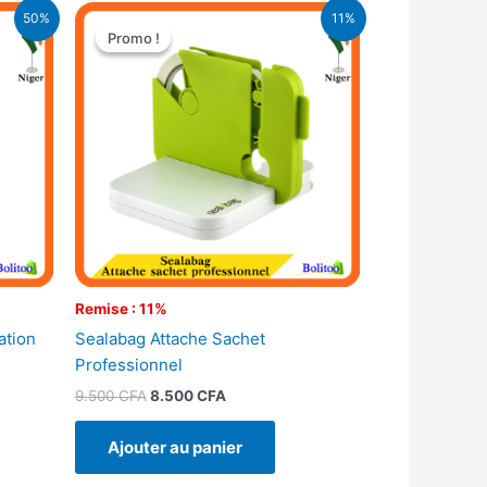
Le
Le
50%
11%
prix
prix
Promo !
Promo !
initial
actuel
était :
est :
.
9.500 CFA.
8.500 CFA.
Remise : 11%
ation
Sealabag Attache Sachet
Professionnel
9.500
CFA
8.500
CFA
Ajouter au panier