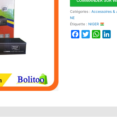
COMMANDER SUR W
Catégories :
Accessoires & 
NE
Étiquette :
NIGER
Faceboo
Twitte
Wha
L