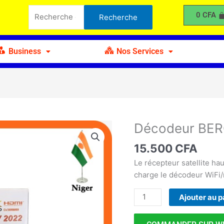
BERCY
Recherche
0
CFA
Recherche
Strongman
pour :
Business
Nos Services
Décodeur BER
quantité
de
15.500
CFA
Décodeur
BERCY
Le récepteur satellite 
Strongman
charge le décodeur WiFi
Ajouter au p