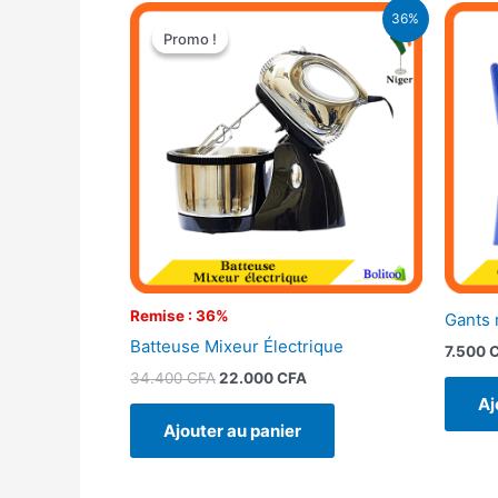
Le
Le
36%
prix
prix
Promo !
Promo !
initial
actuel
était :
est :
34.400 CFA.
22.000 CFA.
Remise : 36%
Gants 
Batteuse Mixeur Électrique
7.500
34.400
CFA
22.000
CFA
Aj
Ajouter au panier