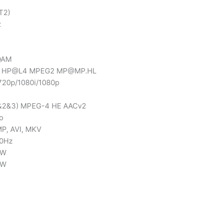
T2)
z
QAM
64 HP@L4 MPEG2 MP@MP.HL
/720p/1080i/1080p
1&2&3) MPEG-4 HE AACv2
o
MP, AVI, MKV
60Hz
8W
5W