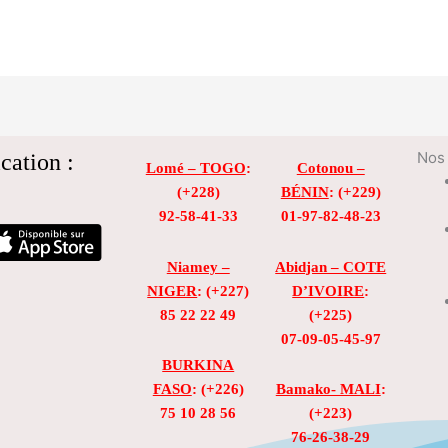
cation :
Nos 
Lomé – TOGO
:
Cotonou –
(+228)
BÉNIN
: (+229)
92-58-41-33
01-97-82-48-23
Niamey –
Abidjan – COTE
NIGER
: (+227)
D’IVOIRE
:
85 22 22 49
(+225)
07-09-05-45-97
BURKINA
FASO
: (+226)
Bamako- MALI
:
75 10 28 56
(+223)
76-26-38-29