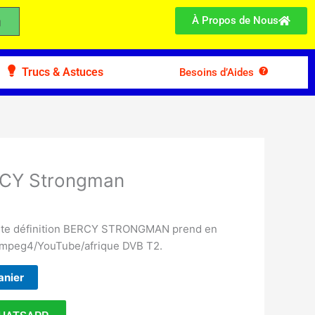
À Propos de Nous
Trucs & Astuces
Besoins d’Aides
CY Strongman
haute définition BERCY STRONGMAN prend en
/mpeg4/YouTube/afrique DVB T2.
anier