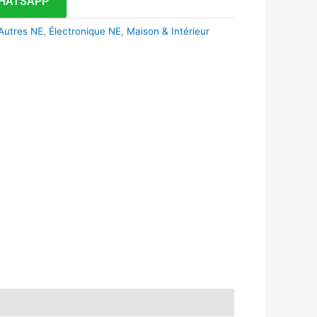
HATSAPP
Autres NE
,
Électronique NE
,
Maison & Intérieur
k
r
tsApp
inkedIn