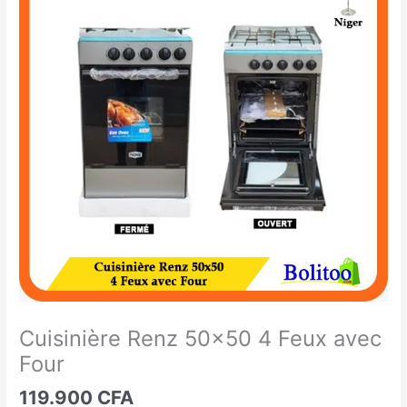
Renz
50x50
4
Feux
avec
Four
Cuisinière Renz 50×50 4 Feux avec
Four
119.900
CFA