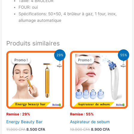
Taille: 4 BRÛLEUR
FOUR: oui
Spécifications: 50×50, 4 brûleur à gaz, 1 four, inox,
allumage automatique
Produits similaires
Le
Le
Le
Le
29%
55%
prix
prix
prix
prix
Promo !
Promo !
Promo !
Promo !
initial
actuel
initial
actuel
était :
est :
était :
est :
11.900 CFA.
8.500 CFA.
19.900 CFA.
8.900 CFA.
Remise : 29%
Remise : 55%
Energy Beauty Bar
Aspirateur de sebum
11.900
CFA
8.500
CFA
19.900
CFA
8.900
CFA