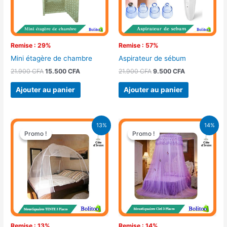
Remise : 29%
Remise : 57%
Mini étagère de chambre
Aspirateur de sébum
21.900
CFA
15.500
CFA
21.900
CFA
9.500
CFA
Ajouter au panier
Ajouter au panier
Le
Le
Le
Le
13%
14%
prix
prix
prix
prix
Promo !
Promo !
Promo !
Promo !
initial
actuel
initial
actuel
était :
est :
était :
est :
17.900 CFA.
15.500 CFA.
16.900 CFA.
14.500 CFA.
Remise : 13%
Remise : 14%