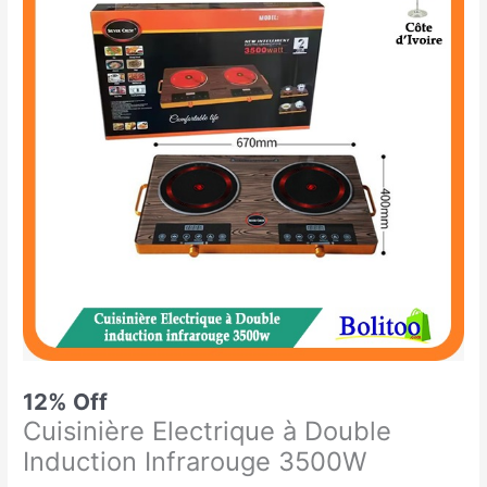
était :
est :
Electrique
85.000 CFA.
74.900 CFA.
à
Double
Induction
Infrarouge
3500W
12% Off
Cuisinière Electrique à Double
Induction Infrarouge 3500W