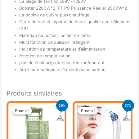
La plage de tension:L88V~H280V
Booster 2200W*2, P1-P9 Puissance Réelle: 2000W*2
La bobine de cuivre pur+chauffage
Carte de circuit imprimé de haute qualité avec Siemens
IGBT
Matériau du boîtier : boîtier en métal
Multi fonction de cuisson intelligent
Indication de température et d’alimentation
fonction de temporisation
plus de chaleur/protection tension/courant
Arrêt automatique en 1 minute sans bateau
Produits similaires
Le
Le
Le
Le
29%
57%
prix
prix
prix
prix
Promo !
Promo !
Promo !
Promo !
initial
actuel
initial
actuel
était :
est :
était :
est :
21.900 CFA.
15.500 CFA.
21.900 CFA.
9.500 CFA.