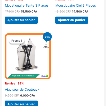
Moustiquaire Tente 3 Places
Moustiquaire Ciel 3 Places
17.900
CFA
15.500
CFA
16.900
CFA
14.500
CFA
Ajouter au panier
Ajouter au panier
Le
Le
39%
prix
prix
Promo !
Promo !
initial
actuel
était :
est :
9.900 CFA.
6.000 CFA.
Remise : 39%
Aiguiseur de Couteaux
9.900
CFA
6.000
CFA
Ajouter au panier