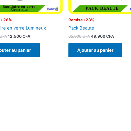
 : 26%
Remise : 23%
oire en verre Lumineux
Pack Beauté
CFA
12.500
CFA
65.000
CFA
49.900
CFA
outer au panier
Ajouter au panier