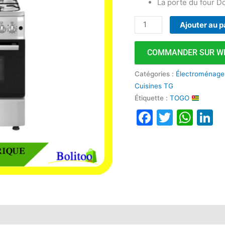
La porte du four D
Ajouter au p
COMMANDER SUR W
Catégories :
Électroménage
Cuisines TG
Étiquette :
TOGO
Faceboo
Twitte
Wha
L