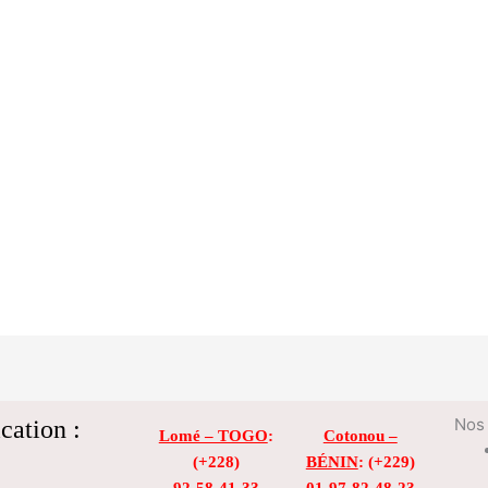
cation :
Nos 
Lomé – TOGO
:
Cotonou –
(+228)
BÉNIN
: (+229)