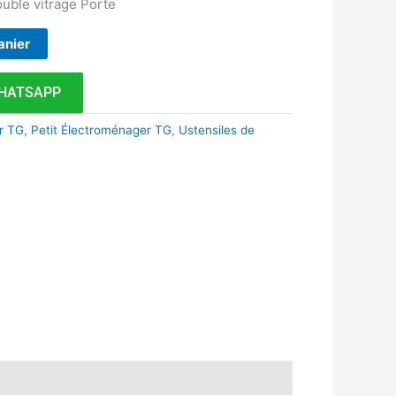
ouble vitrage Porte
anier
HATSAPP
r TG
,
Petit Électroménager TG
,
Ustensiles de
k
r
tsApp
inkedIn