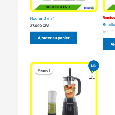
Remise
Hoofer 3 en 1
Bouill
27.000
CFA
16.900
Ajouter au panier
Aj
Le
Le
12%
prix
prix
Promo !
Promo !
initial
actuel
était :
est :
25.000 CFA.
22.000 CFA.