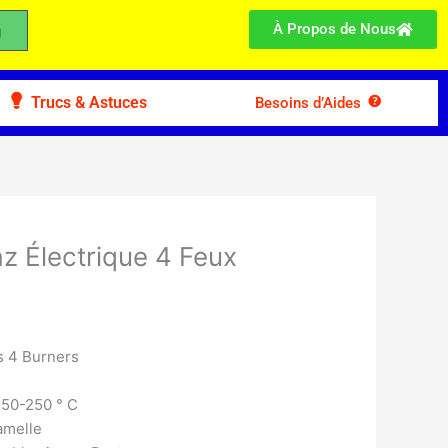
À Propos de Nous
Trucs & Astuces
Besoins d’Aides
az Électrique 4 Feux
s 4 Burners
150-250 ° C
amelle