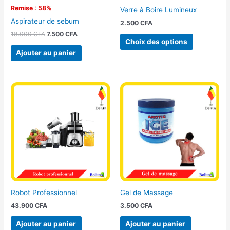
choisies
Remise : 58%
Verre à Boire Lumineux
sur
Aspirateur de sebum
2.500
CFA
la
18.000
CFA
7.500
CFA
page
Choix des options
du
Ajouter au panier
produit
Robot Professionnel
Gel de Massage
43.900
CFA
3.500
CFA
Ajouter au panier
Ajouter au panier