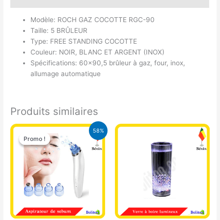
Modèle: ROCH GAZ COCOTTE RGC-90
Taille: 5 BRÛLEUR
Type: FREE STANDING COCOTTE
Couleur: NOIR, BLANC ET ARGENT (INOX)
Spécifications: 60×90,5 brûleur à gaz, four, inox,
allumage automatique
Produits similaires
Le
Le
Ce
58%
prix
prix
Promo !
Promo !
produit
initial
actuel
a
était :
est :
18.000 CFA.
7.500 CFA.
plusieurs
variations.
Les
options
peuvent
être